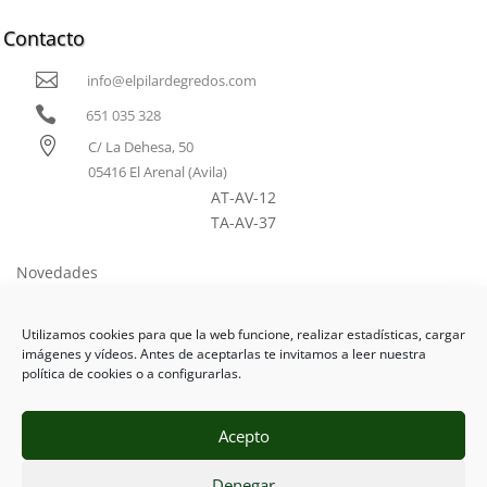
Contacto

info@elpilardegredos.com

651 035 328

C/ La Dehesa, 50
05416 El Arenal (Avila)
AT-AV-12
TA-AV-37
Novedades
Como llegar
Utilizamos cookies para que la web funcione, realizar estadísticas, cargar
Tarifas
imágenes y vídeos. Antes de aceptarlas te invitamos a leer nuestra
política de cookies o a configurarlas.
Acepto
Aviso Legal
Ι
Protección de Datos
Ι
Cookies
Ι
Denegar