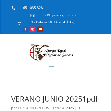
651 035 328

info@elpilardegredos.com

C/ La Dehesa, 50 El Arenal (Ávila)

VERANO JUNIO 20251pdf
por
ELPILARDEGREDOS
|
Feb 14, 2025
|
0