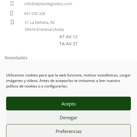

info@elpilardegredos.com

651 035 328

C/ La Dehesa, 50
05416 El Arenal (Avila)
AT-AV-12
TA-AV-37
Novedades
Como llegar
Utilizamos cookies para que la web funcione, realizar estadísticas, cargar
Tarifas
imágenes y vídeos. Antes de aceptarlas te invitamos a leer nuestra
política de cookies o a configurarlas.
Acepto
Aviso Legal
Ι
Protección de Datos
Ι
Cookies
Ι
Denegar
Espacio Seguro
Ι Diseño y Programación Web
CACZ©2021
Preferencias