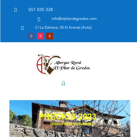
651 035 328

info@elpilardegredos.com

C/ La Dehesa, 50 El Arenal (Ávila)
