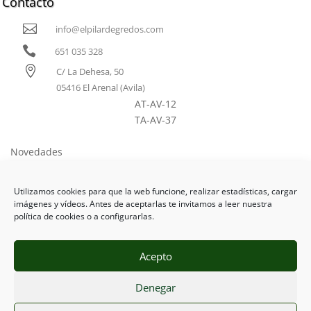
Contacto

info@elpilardegredos.com

651 035 328

C/ La Dehesa, 50
05416 El Arenal (Avila)
AT-AV-12
TA-AV-37
Novedades
Como llegar
Utilizamos cookies para que la web funcione, realizar estadísticas, cargar
Tarifas
imágenes y vídeos. Antes de aceptarlas te invitamos a leer nuestra
política de cookies o a configurarlas.
Acepto
Aviso Legal
Ι
Protección de Datos
Ι
Cookies
Ι
Denegar
Espacio Seguro
Ι Diseño y Programación Web
CACZ©2021