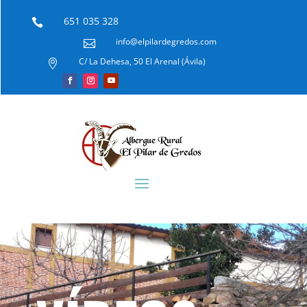
651 035 328

info@elpilardegredos.com

C/ La Dehesa, 50 El Arenal (Ávila)
