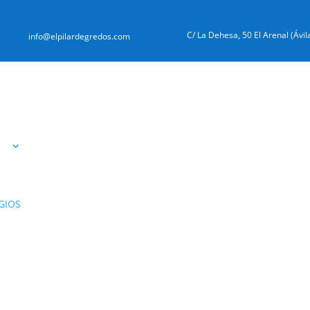
C/ La Dehesa, 50 El Arenal (Ávil
info@elpilardegredos.com
GIOS