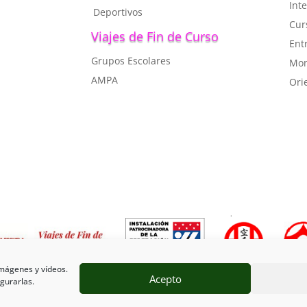
I
nte
Deportivos
C
ur
Viajes de Fin de Curso
Ent
Grupos Escolares
Mon
AMPA
Ori
imágenes y vídeos.
Acepto
Ι
Espacio Seguro
Ι Diseño y Programación Web CACZ©2021
igurarlas.