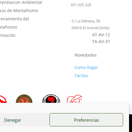
rpretacion Ambiental
651 035 328
sos de Montañismo
renamiento del
C/ La Dehesa, 50
tañismo
05416 El Arenal (Avila)
AT-AV-12
entación
TA-AV-37
Novedades
Como llegar
Tarifas
Denegar
Preferencias
Seguir
Seguir