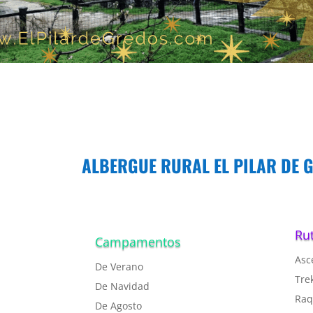
ALBERGUE RURAL EL PILAR DE 
Ru
Campamentos
Asc
De Verano
T
re
De Navidad
R
aq
De Agosto