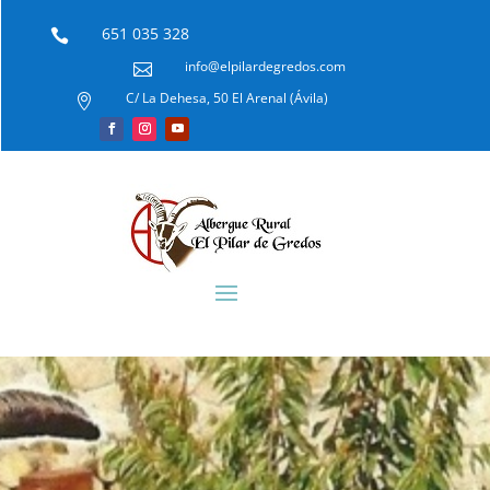
651 035 328

info@elpilardegredos.com

C/ La Dehesa, 50 El Arenal (Ávila)
