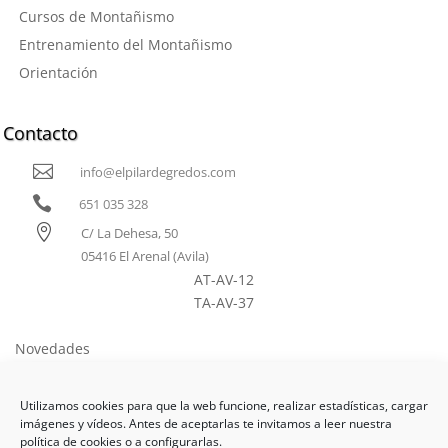
C
ursos de Montañismo
Entrenamiento del Montañismo
Orientación
Contacto

info@elpilardegredos.com

651 035 328

C/ La Dehesa, 50
05416 El Arenal (Avila)
AT-AV-12
TA-AV-37
Novedades
Como llegar
Utilizamos cookies para que la web funcione, realizar estadísticas, cargar
Tarifas
imágenes y vídeos. Antes de aceptarlas te invitamos a leer nuestra
política de cookies o a configurarlas.