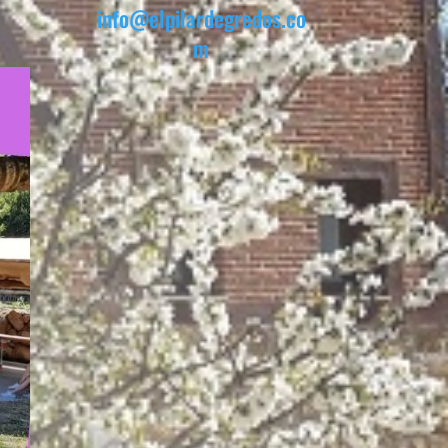
info@elpilardegredos.co
m