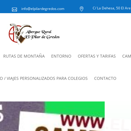
C/ La Dehesa, 50 El Aren
info@elpilardegredos.com


RUTAS DE MONTAÑA
ENTORNO
OFERTAS Y TARIFAS
CAM
SO / VIAJES PERSONALIZADOS PARA COLEGIOS
CONTACTO