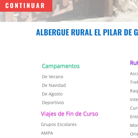
CONTINUAR
ALBERGUE RURAL EL PILAR DE 
Ru
Campamentos
Asc
De Verano
T
re
De Navidad
R
aq
De Agosto
I
nte
Deportivos
C
ur
Viajes de Fin de Curso
Ent
Grupos Escolares
Mon
AMPA
Ori