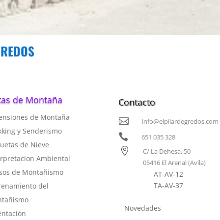
GREDOS
tas de Montaña
Contacto
ensiones de Montaña

info@elpilardegredos.com
kking y Senderismo

651 035 328
uetas de Nieve

C/ La Dehesa, 50
rpretacion Ambiental
05416 El Arenal (Avila)
sos de Montañismo
AT-AV-12
TA-AV-37
renamiento del
tañismo
Novedades
entación