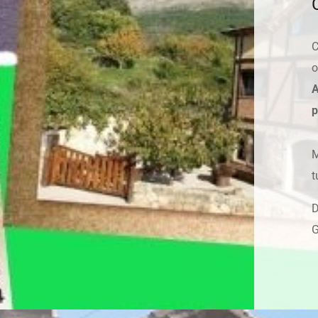
C
o
A
p
t
D
G